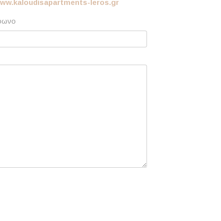
www.kaloudisapartments-leros.gr
φωνο