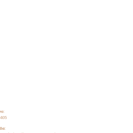
ο:
405
δα: